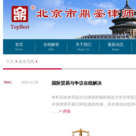
首页
在线解答
关于我们
最新动态
Home
Q&A
About Us
News
主页
服务范围
2014-11-29
国际贸易与争议在线解决
本栏目由本所副主任律师舒梅和南昌大学法学院
中国律师开展ODR实践的先驱，旨在推动在线争
……
详情