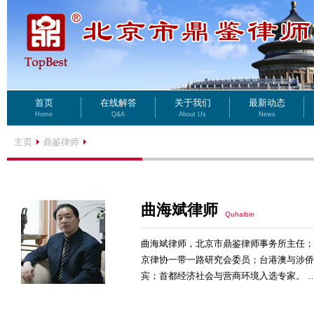
首页
在线解答
关于我们
最新动态
Home
Q&A
About Us
News
主页
鼎鉴律师
曲海斌律师
Quhaibin
曲海斌律师，北京市鼎鉴律师事务所主任；
京律协一带一路研究会委员；台港澳与涉侨
宾；首都经济社会与营商环境入选专家。 