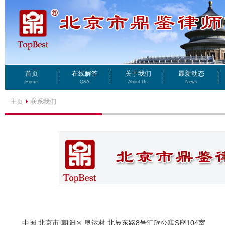
首页
在线解答
关于我们
最新动态
Home
Q&A
About Us
News
主页
联系我们
中国 北京市 朝阳区 奥运村 北辰东路8号汇欣公寓S座104室