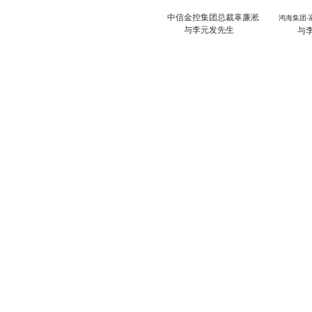
中信金控集团总裁
辜廉淞
鸿海集团
-
与李元发先生
与