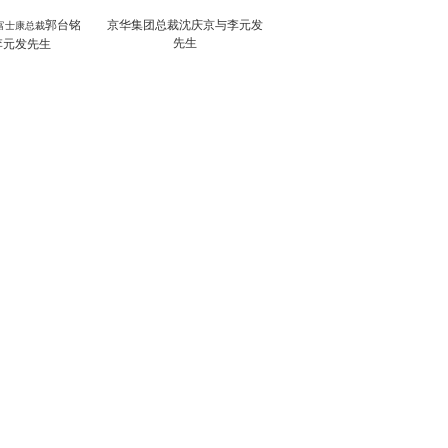
郭台铭
京华集团总裁
沈庆京与李元发
富士康总裁
先生
李元发先生