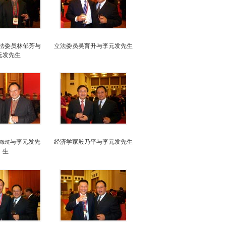
法委员
林郁芳与
立法委员吴育升
与李元发先
生
元发先生
与李元发先
经济学家殷乃平
与李元发先生
敬琏
生