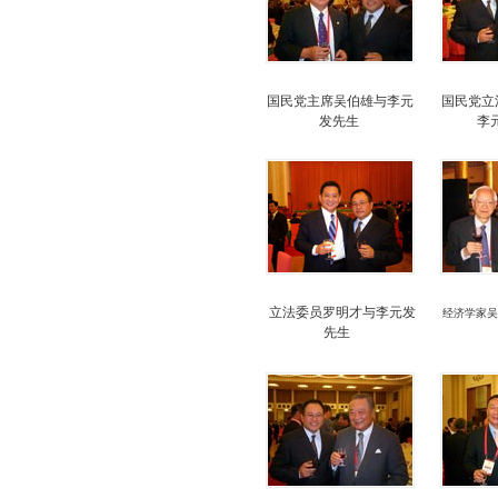
国民党主席吴伯雄与
李元
国民党立
发先生
李
立法委员罗明才
与李元发
经济学家吴
先生