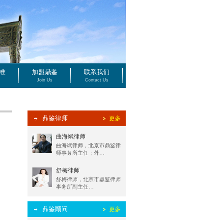
准
加盟鼎鉴
联系我们
Join Us
Contact Us
鼎鉴律师
更多
曲海斌律师
曲海斌律师，北京市鼎鉴律
师事务所主任；外…
舒梅律师
舒梅律师，北京市鼎鉴律师
事务所副主任…
鼎鉴顾问
更多