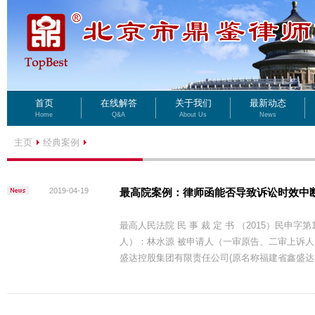
首页
在线解答
关于我们
最新动态
Home
Q&A
About Us
News
主页
经典案例
2019-04-19
最高院案例：律师函能否导致诉讼时效中
最高人民法院 民 事 裁 定 书 （2015）民申
人）：林水源 被申请人（一审原告、二审上诉人
盛达控股集团有限责任公司(原名称福建省鑫盛达