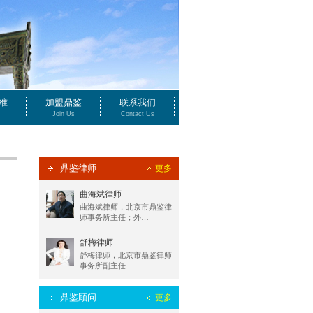
准
加盟鼎鉴
联系我们
Join Us
Contact Us
鼎鉴律师
更多
曲海斌律师
曲海斌律师，北京市鼎鉴律
师事务所主任；外…
舒梅律师
舒梅律师，北京市鼎鉴律师
事务所副主任…
鼎鉴顾问
更多