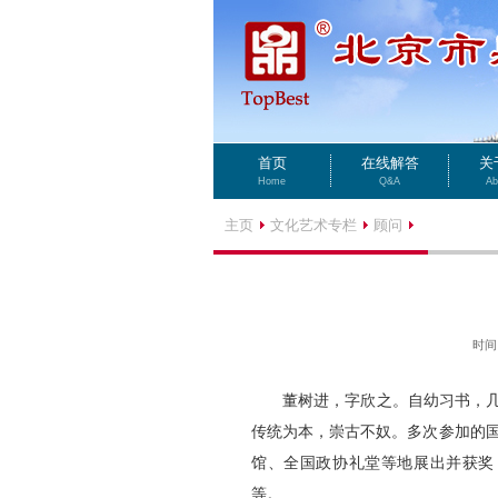
首页
在线解答
关
Home
Q&A
Ab
主页
文化艺术专栏
顾问
时间 
董树进，字欣之。自幼习书，几十
传统为本，崇古不奴。多次参加的
馆、全国政协礼堂等地展出并获奖
等。