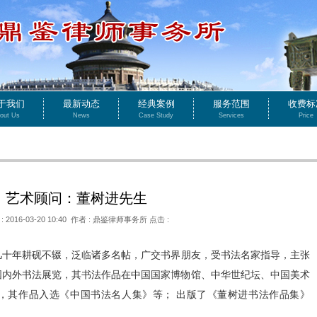
于我们
最新动态
经典案例
服务范围
收费标
out Us
News
Case Study
Services
Price
艺术顾问：董树进先生
: 2016-03-20 10:40 作者 : 鼎鉴律师事务所 点击 :
年耕砚不辍，泛临诸多名帖，广交书界朋友，受书法名家指导，主张
国内外书法展览，其书法作品在中国国家博物馆、中华世纪坛、中国美术
，其作品入选《中国书法名人集》等； 出版了《董树进书法作品集》